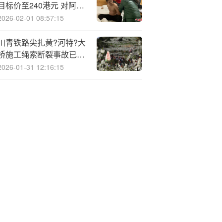
目标价至240港元 对阿里
云更加乐观
2026-02-01 08:57:15
川青铁路尖扎黄?河特?大
桥施工绳索断裂事故已致
12人遇难
2026-01-31 12:16:15