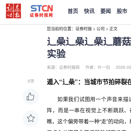
首页
快讯
要闻
股市
您当前的位置：
证券时报
>
公司
>
正文
辶喿辶喿辶喿辶蘑菇
实验
来源：证券时报网
作者：叶一剑
2026-02
遁入“辶喿”：当城市节拍碎裂
点赞
如果我们试图用一个声音来描
阵，而是一串在视觉上不断跳跃、
瞧，这个偏旁带着一种“走”的动向，