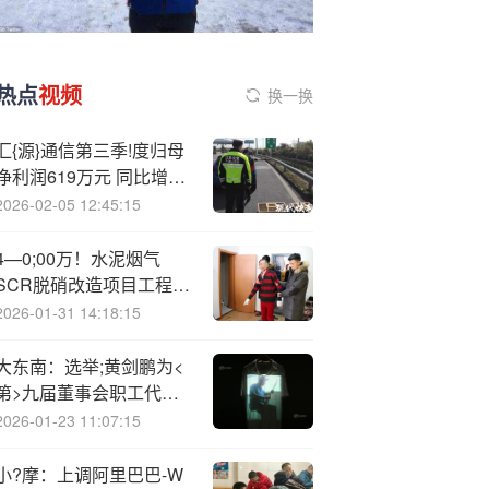
热点
视频
换一换
汇{源}通信第三季!度归母
净利润619万元 同比增
86.7%
2026-02-05 12:45:15
4—0;00万！水泥烟气
SCR脱硝改造项目工程总
承包EPC招标
2026-01-31 14:18:15
大东南：选举;黄剑鹏为<
第>九届董事会职工代表
董事
2026-01-23 11:07:15
小?摩：上调阿里巴巴-W