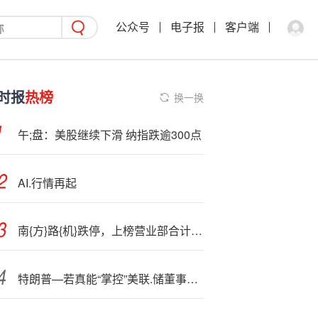
公众号
电子报
客户端
时报
热榜
换一换
午;盘：美股继续下滑 纳指跌逾300点
AI.行情再起
南{方}路{机}跌停，上榜营业部合计净卖出6747.47万元
特朗普—若真能“掌控”美联.储董事会，意味着什么？