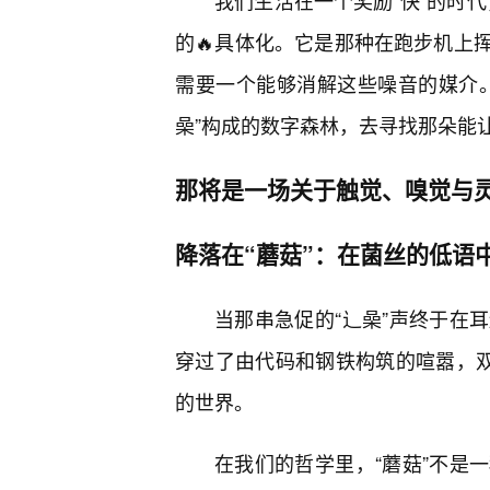
我们生活在一个奖励“快”的时代
的🔥具体化。它是那种在跑步机上
需要一个能够消解这些噪音的媒介
喿”构成的数字森林，去寻找那朵能
那将是一场关于触觉、嗅觉与
降落在“蘑菇”：在菌丝的低语
当那串急促的“辶喿”声终于在
穿过了由代码和钢铁构筑的喧嚣，双
的世界。
在我们的哲学里，“蘑菇”不是