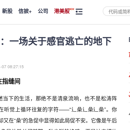
新股
信披+
公司
港美股
：一场关于感官逃亡的地下
-07 08:27:15
在指缝间
述当下的生活，那绝不是清泉流响，也不是松涛阵
在听觉上循环往复的字符——“辶喿辶喿辶喿”。你
却又在“喿”的急促中显得如此局促不安。它像是午后