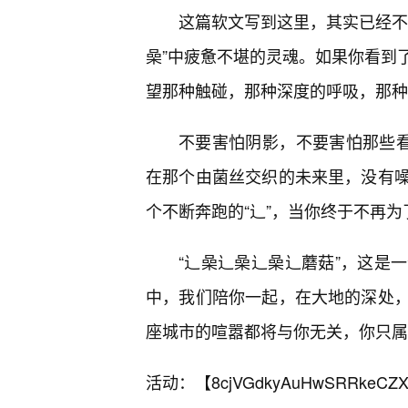
这篇软文写到这里，其实已经不
喿”中疲惫不堪的灵魂。如果你看到
望那种触碰，那种深度的呼吸，那种
不要害怕阴影，不要害怕那些看
在那个由菌丝交织的未来里，没有
个不断奔跑的“辶”，当你终于不再为
“辶喿辶喿辶喿辶蘑菇”，这是
中，我们陪你一起，在大地的深处
座城市的喧嚣都将与你无关，你只属
活动：【
8cjVGdkyAuHwSRRkeCZX