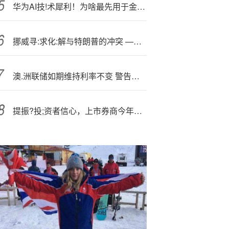
华为AI技!术犀利！为啥最先用于金融？资金买点已现？科创人工智能ETF（589520）盘中涨超1%突破上市高点
挪威寻:求化:解与特朗普的冲突 —— 事由主权基金清仓卡特彼勒股份
澳.洲联储如期维持利率不变 警告通胀压力再度抬头
提振?投;资者信心，上市券商今年以来回购超23亿元