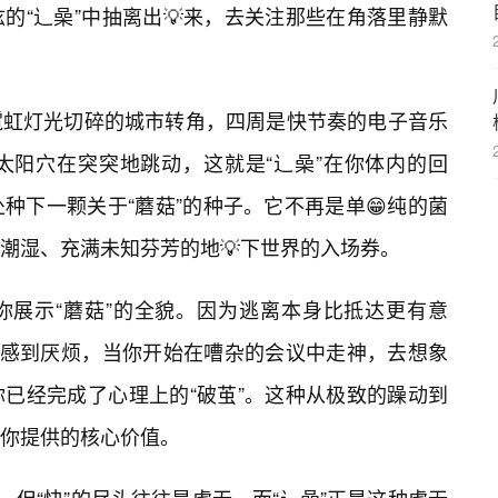
的“辶喿”中抽离出💡来，去关注那些在角落里静默
霓虹灯光切碎的城市转角，四周是快节奏的电子音乐
太阳穴在突突地跳动，这就是“辶喿”在你体内的回
种下一颗关于“蘑菇”的种子。它不再是单😁纯的菌
潮湿、充满未知芬芳的地💡下世界的入场券。
你展示“蘑菇”的全貌。因为逃离本身比抵达更有意
”感到厌烦，当你开始在嘈杂的会议中走神，去想象
已经完成了心理上的“破茧”。这种从极致的躁动到
你提供的核心价值。