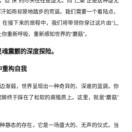
，但“快”的尽头往往是虚无。而“辶喿”正是这种虚无
挥汗如雨却原地踏步的荒诞。我们需要一个着陆点，
。在接下来的旅程中，我们将带领你穿过这片由“辶
让你重新呼吸、重新感知世界的“蘑菇”。
灵魂震颤的深度探险。
中重构自我
耳边渐弱，世界呈现出一种奇异的、深邃的蓝调。你
脚终于踩在了松软的腐殖质上。这里，就是“蘑菇”
一种静态的存在，它是一场盛大的、无声的仪式。当