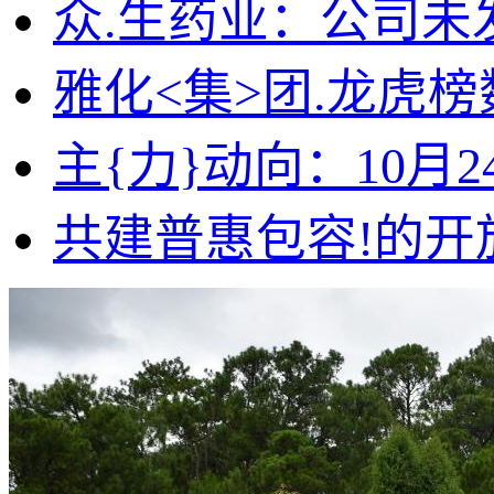
众.生药业：公司未
雅化<集>团.龙虎榜
主{力}动向：10月2
共建普惠包容!的开