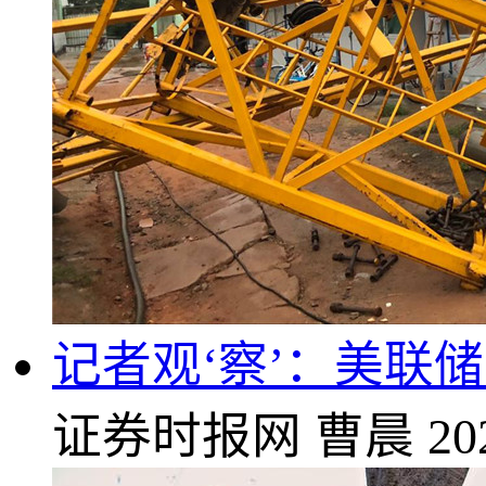
记者观‘察’：美联
证券时报网
曹晨
20