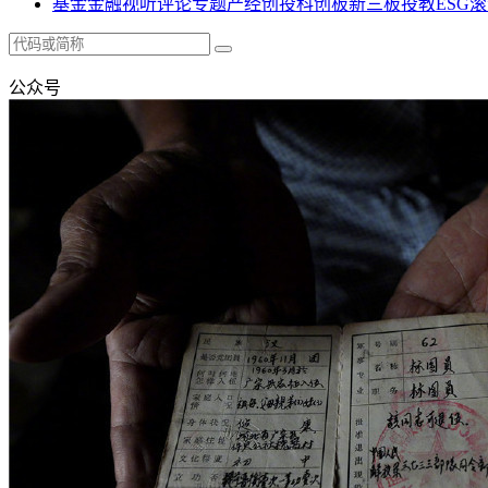
基金
金融
视听
评论
专题
产经
创投
科创板
新三板
投教
ESG
滚
公众号