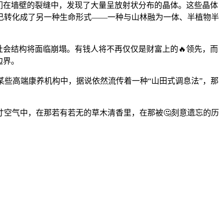
他们在墙壁的裂缝中，发现了大量呈放射状分布的晶体。这些晶体
己转化成了另一种生命形式——一种与山林融为一体、半植物半
社会结构将面临崩塌。有钱人将不再仅仅是财富上的🔥领先，而
边界。
某些高端康养机构中，据说依然流传着一种“山田式调息法”，那
空气中，在那若有若无的草木清香里，在那被🤔刻意遗忘的历