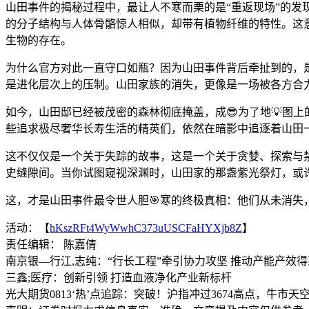
山田事件的揭秘过程中，最让人不寒而栗的是“重返现场”的发
的分子结构与人体骨骼惊人相似，却带有植物纤维的特性。这
生物的存在。
为什么官方对此一直守口如瓶？因为山田事件背后牵扯到的，是
是进化层次上的压制。山田家族的消失，更像是一场被各方合力
如今，山田邸已经被茂密的森林彻底掩盖，成😎为了地💡图
些追求极尽奢华长寿生活的精英们，依然在暗影中追逐着山田
这不仅仅是一个关于失踪的故事，这是一个关于贪婪、探索与
史缝隙间。当你试图窥视深渊时，山田家的那盏紫光祭灯，或
这，才是山田事件最令世人胆🎯寒的终极真相：他们从未消失
活动：【
hKszRFt4WyWwhC373uUSCFaHYXjb8Z
】
责任编辑： 陈嘉倩
南京银—行江,志纯：“行长工程”牵引协力攻坚 推动产能产效
三鑫;医疗：创新引领 打造血液净化产业新标杆
光大期货0813‘热’点追踪：突破！沪指冲过3674高点，牛市天