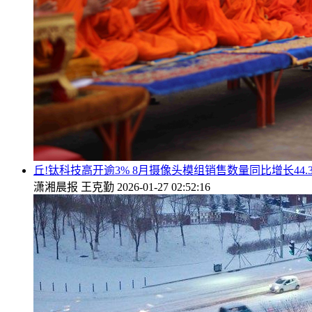
丘!钛科技高开逾3% 8月摄像头模组销售数量同比增长44.
潇湘晨报
王克勤
2026-01-27 02:52:16