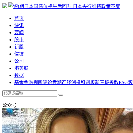
首页
快讯
要闻
股市
新股
信披+
公司
港美股
数据
基金
金融
视听
评论
专题
产经
创投
科创板
新三板
投教
ESG
滚
公众号