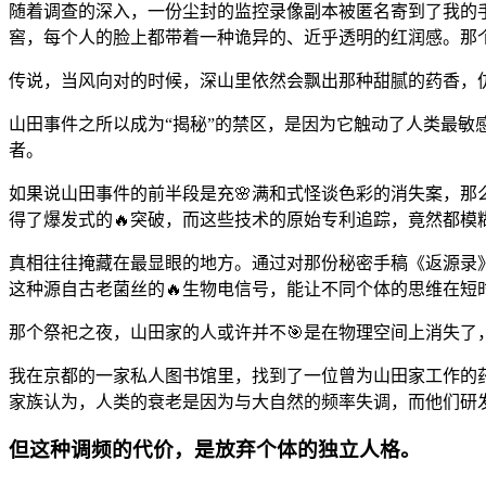
随着调查的深入，一份尘封的监控录像副本被匿名寄到了我的
窖，每个人的脸上都带着一种诡异的、近乎透明的红润感。那
传说，当风向对的时候，深山里依然会飘出那种甜腻的药香，
山田事件之所以成为“揭秘”的禁区，是因为它触动了人类最
者。
如果说山田事件的前半段是充🌸满和式怪谈色彩的消失案，那
得了爆发式的🔥突破，而这些技术的原始专利追踪，竟然都模
真相往往掩藏在最显眼的地方。通过对那份秘密手稿《返源录
这种源自古老菌丝的🔥生物电信号，能让不同个体的思维在短
那个祭祀之夜，山田家的人或许并不🎯是在物理空间上消失了
我在京都的一家私人图书馆里，找到了一位曾为山田家工作的
家族认为，人类的衰老是因为与大自然的频率失调，而他们研
但这种调频的代价，是放弃个体的独立人格。