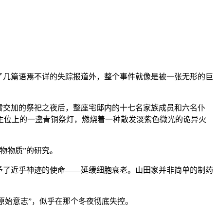
除了几篇语焉不详的失踪报道外，整个事件就像是被一张无形的巨
雪交加的祭祀之夜后，整座宅邸内的十七名家族成员和六名仆
主位上的一盏青铜祭灯，燃烧着一种散发淡紫色微光的诡异火
物物质”的研究。
予了近乎神迹的使命——延缓细胞衰老。山田家并非简单的制药
原始意志”，似乎在那个冬夜彻底失控。