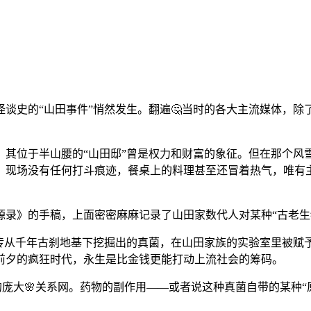
和怪谈史的“山田事件”悄然发生。翻遍🤔当时的各大主流媒体，
，其位于半山腰的“山田邸”曾是权力和财富的象征。但在那个风
。现场没有任何打斗痕迹，餐桌上的料理甚至还冒着热气，唯有
源录》的手稿，上面密密麻麻记录了山田家数代人对某种“古老生
据传从千年古刹地基下挖掘出的真菌，在山田家族的实验室里被赋
前夕的疯狂时代，永生是比金钱更能打动上流社会的筹码。
庞大🌸关系网。药物的副作用——或者说这种真菌自带的某种“