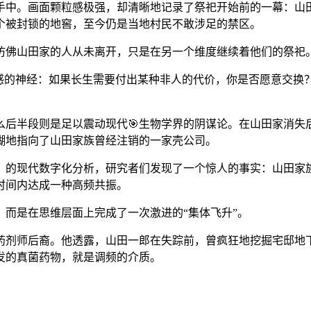
手中。画面颗粒感极强，却清晰地记录了祭祀开始前的一幕：山
个被封锁的地窖，至今仍是当地村民不敢涉足的禁区。
仿佛山田家的人从未离开，只是在另一个维度继续着他们的祭祀
敏感的神经：如果长生需要付出某种非人的代价，你是否愿意交换
么后半段则是足以震动现代🎯生物学界的阴谋论。在山田家消
糊地指向了山田家族曾经注销的一家壳公司。
》的现代数字化分析，研究者们发现了一个惊人的事实：山田家族
时间内达成一种高频共振。
，而是在思维层面上完成了一次激进的“集体飞升”。
药剂师后裔。他透露，山田一郎在失踪前，曾疯狂地挖掘宅邸地下
发的真菌药物，就是调频的介质。