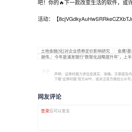
吧！你的🔥下一款改变生活的软件，或许
活动：【
8cjVGdkyAuHwSRRkeCZXbTJ
土地金融{化}对企业债券定价影响研究
金鹰!
谢伟,：今年是浦发银行“数智化战略提升年”，上
声明：证券时报力求信息真实、准确，文章提及内
下载“证券时报”官方APP，或关注官方微信公众
网友评论
登录
后可以发言