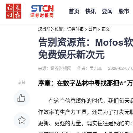
首页
快讯
要闻
股市
您当前的位置：
证券时报
>
公司
>
正文
告别资源荒：Mofo
免费娱乐新次元
来源：证券时报网
作者：吴志森
2026-02-07 
序章：在数字丛林中寻找那把⭐“万
点赞
在这个信息爆炸的时代，我们每天
作效率的生产力工具，还是为了打发无
更新、更强的力量。现实往往是残酷的